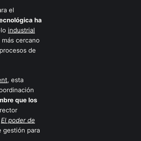
ra el
tecnológica ha
elo
industrial
lo más cercano
 procesos de
ent
, esta
coordinación
mbre que los
rector
n
El poder de
 gestión para