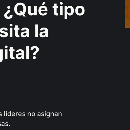
: ¿Qué tipo
sita la
ital?
es líderes no asignan
sas.