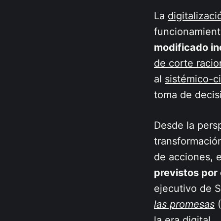
La
digitalizaci
funcionamient
modificado inc
de corte racio
al
sistémico-c
toma de decis
Desde la pers
transformació
de acciones, 
previstos por 
ejecutivo de 
las promesas
(
la era digital.