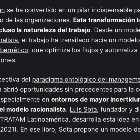
ón
se ha convertido en un pilar indispensable pa
o de las organizaciones.
Esta transformación 
luso la naturaleza del trabajo
. Desde un mod
nalista
, el trabajo ha transitado hacia un mode
ibernético
, que optimiza los flujos
y automatiza
iones.
pectiva del
paradigma ontológico del managem
n abrió oportunidades sin precedentes para la 
especialmente en
entornos de mayor incertidu
el modelo racionalista
.
Luis Sota
, fundador y di
STRATAM Latinoamérica, desarrolla esta idea e
2021). En ese libro, Sota propone un modelo de