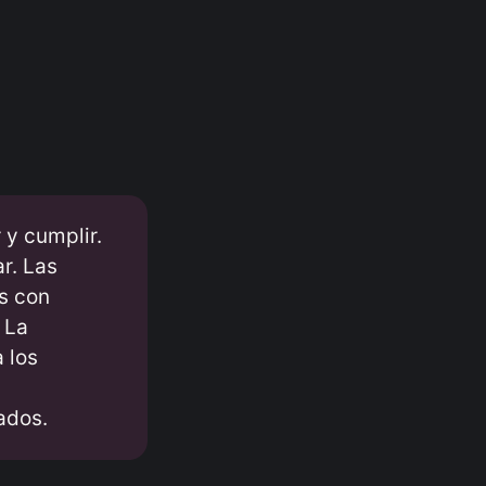
 y cumplir.
r. Las
s con
 La
 los
ados.