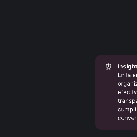
⏰
Insight
En la 
organi
efecti
transp
cumpli
conver