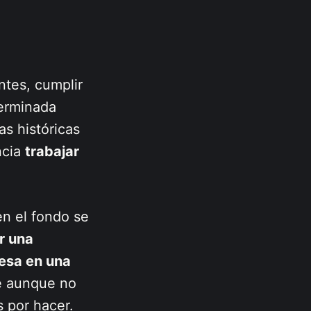
l
ntes, cumplir
terminada
as históricas
ncia
trabajar
en el fondo se
r una
mesa en una
se aunque no
as por hacer.