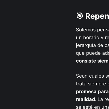
🎯 Repens
Solemos pensar
un horario y 
jerarquía de c
que puede ado
consiste siem
Sean cuales se
trata siempre
promesa para 
realidad.
La r
se esté en una