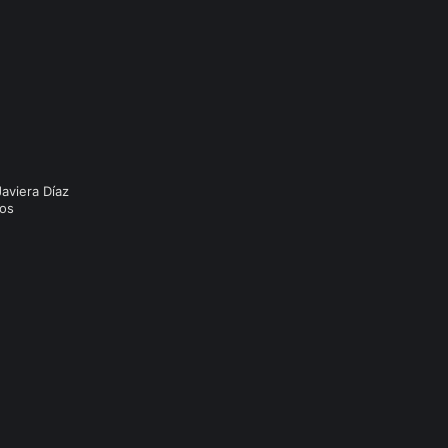
Javiera Díaz
tos