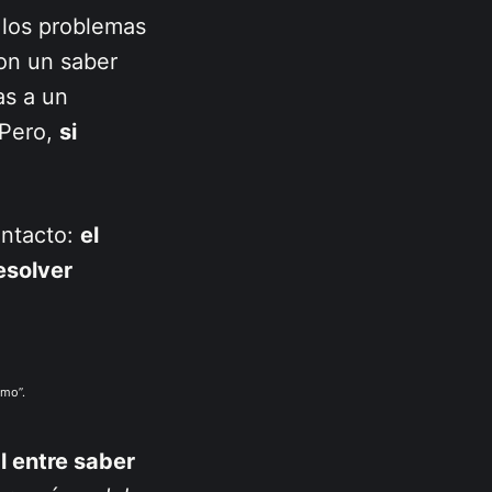
 los problemas
con un saber
as a un
 Pero,
si
intacto:
el
esolver
smo”.
l entre saber