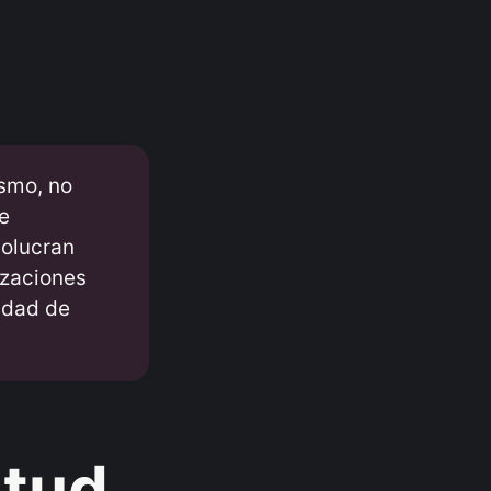
smo, no
ve
volucran
izaciones
idad de
rtud