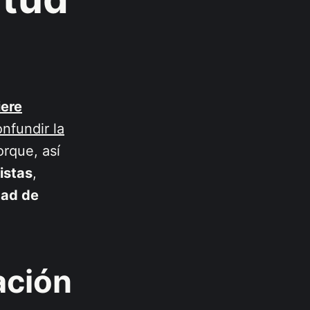
iere
nfundir la
orque, así
istas
,
dad de
ación