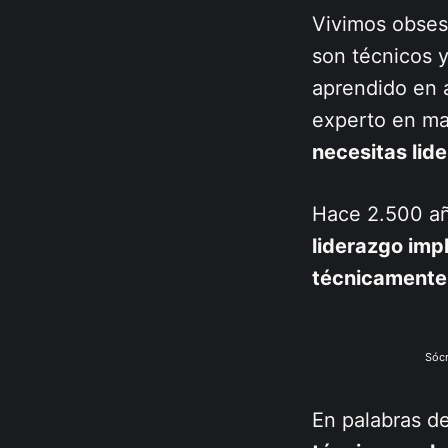
Vivimos obses
son técnicos y
aprendido en a
experto en ma
necesitas lid
Hace 2.500 a
liderazgo impl
técnicamente
Sócr
En palabras d