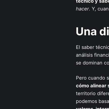
técnico y sab
hacer
. Y, cua
Una d
El saber técn
análisis finan
se dominan con
Pero cuando s
cómo alinear 
territorio dif
podemos basar
valores, inter