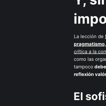
impo
La lección de
pragmatismo,
crítica a la co
como las orga
tampoco
deben
reflexión való
El sof