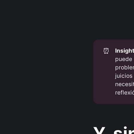
⏰
Insight
puede 
proble
juicios
necesi
reflexi
Y, si