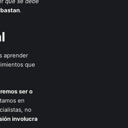
er
qué se debe
o bastan
.
l
s aprender
ocimientos que
eremos ser o
stamos en
cialistas, no
ión involucra