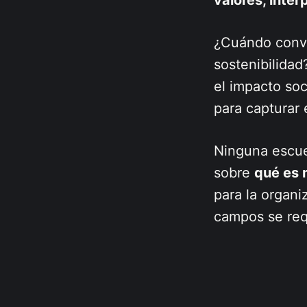
¿Cuándo convie
sostenibilida
el impacto so
para capturar 
Ninguna escue
sobre
qué es 
para la organi
campos se requ