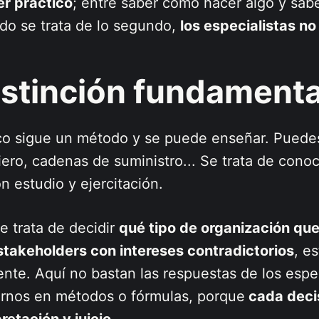
er práctico
; entre saber cómo hacer algo y sab
ndo se trata de lo segundo,
los especialistas n
istinción fundamenta
ico sigue un método y se puede enseñar. Puede
ciero, cadenas de suministro... Se trata de con
 estudio y ejercitación.
e trata de decidir
qué tipo de organización qu
stakeholders con intereses contradictorios
, e
erente. Aquí no bastan las respuestas de los espe
nos en métodos o fórmulas, porque
cada decis
pretación y juicio
.