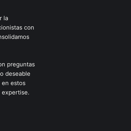
 la
cionistas con
onsolidamos
Son preguntas
ro deseable
s en estos
 expertise.