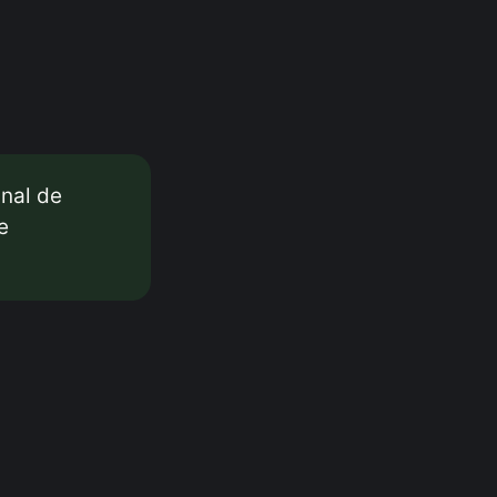
anal de
e