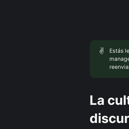
✌️
Estás 
managem
reenvi
La cul
discu