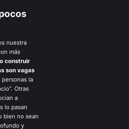
 pocos
os nuestra
 con más
o construir
as son vagas
 personas la
cio”. Otras
ocian a
s lo pasan
o bien no sean
rofundo y