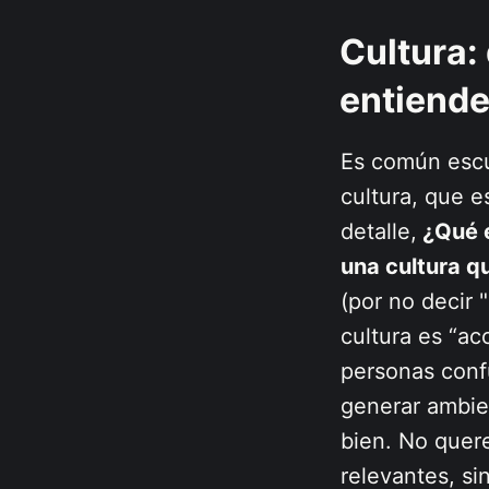
Cultura:
entiende
Es común escu
cultura, que e
detalle,
¿Qué e
una cultura q
(por no decir 
cultura es “ac
personas confu
generar ambie
bien. No quere
relevantes, s