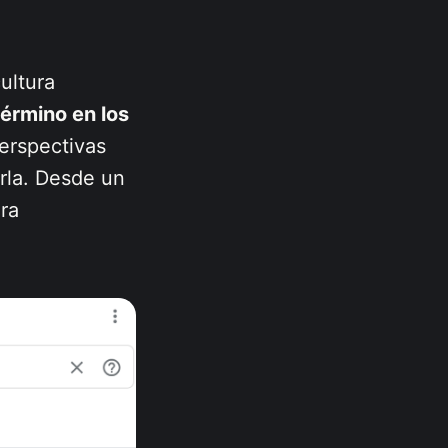
ultura
término en los
erspectivas
arla. Desde un
ura