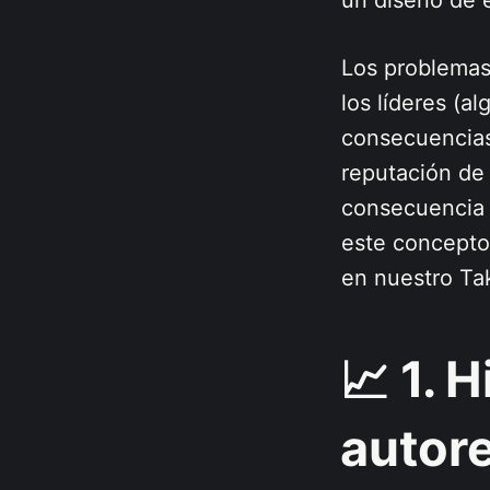
un diseño de e
Los problemas
los líderes (a
consecuencias)
reputación de 
consecuencia a
este concepto
en nuestro Ta
📈 1. 
autore