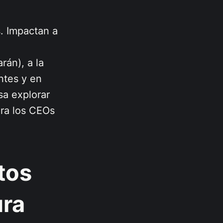
. Impactan a
rán), a la
ntes y en
sa explorar
ara los CEOs
ntos
ura