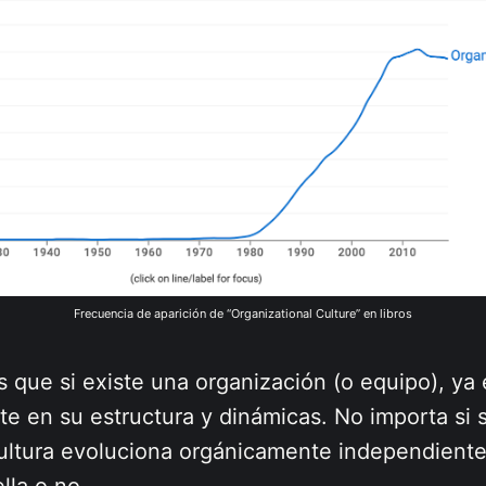
Frecuencia de aparición de “Organizational Culture” en libros
 que si existe una organización (o equipo), ya 
te en su estructura y dinámicas. No importa si 
cultura evoluciona orgánicamente independiente