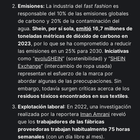
Emisiones:
La industria del
fast fashion
es
responsable del 10% de las emisiones globales
de carbono y 20% de la contaminación del
agua.
Shein, por sí sola,
emitió
16,7 millones de
toneladas métricas de dióxido de carbono en
2023
, por lo que se ha comprometido a reducir
las emisiones en un 25% para 2030.
Iniciativas
como “
evoluSHEIN
” (sostenibilidad) y “
SHEIN
Exchange
” (intercambio de ropa usada)
representan el esfuerzo de la marca por
abordar algunas de las preocupaciones. Sin
embargo, todavía surgen críticas acerca de los
residuos tóxicos encontrados en sus textiles
.
Explotación laboral
: En 2022, una investigación
realizada por la reportera
Iman Amrani
reveló
que los
trabajadores de las fábricas
proveedoras trabajan habitualmente 75 horas
semanales
(con un día libre al mes).