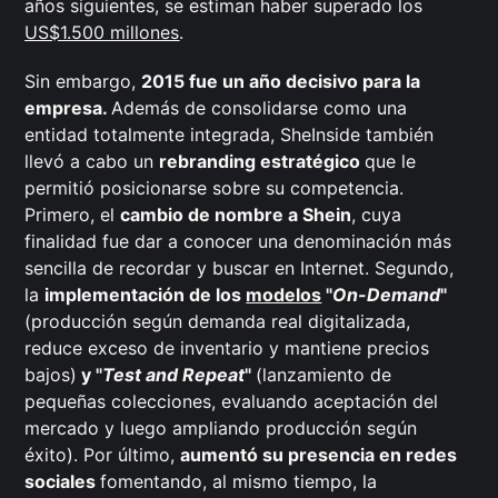
años siguientes, se estiman haber superado los
US$1.500 millones
.
Sin embargo,
2015 fue un año decisivo para la
empresa.
Además de consolidarse como una
entidad totalmente integrada, SheInside también
llevó a cabo un
rebranding estratégico
que le
permitió posicionarse sobre su competencia.
Primero, el
cambio de nombre a Shein
, cuya
finalidad fue dar a conocer una denominación más
sencilla de recordar y buscar en Internet. Segundo,
la
implementación de los
modelos
"
On-Demand
"
(producción según demanda real digitalizada,
reduce exceso de inventario y mantiene precios
bajos)
y "
Test and Repeat
"
(lanzamiento de
pequeñas colecciones, evaluando aceptación del
mercado y luego ampliando producción según
éxito). Por último,
aumentó su presencia en redes
sociales
fomentando, al mismo tiempo, la