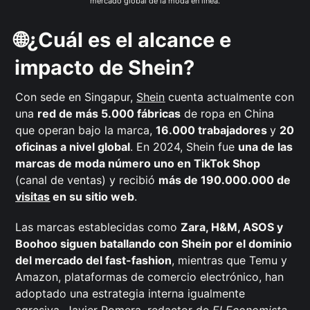
mercado global de la moda en línea.
🌐¿Cuál es el alcance e
impacto de Shein?
Con sede en Singapur,
Shein
cuenta actualmente con
una
red de más 5.000 fábricas
de ropa en China
que operan bajo la marca,
16.000 trabajadores
y
20
oficinas a nivel global
. En 2024, Shein fue
una de las
marcas de moda número uno en TikTok Shop
(canal de ventas) y recibió
más de 190.000.000 de
visitas
en su sitio web
.
Las marcas establecidas como
Zara, H&M, ASOS y
Boohoo siguen batallando con Shein por el dominio
del mercado del fast-fashion
, mientras que Temu y
Amazon, plataformas de comercio electrónico, han
adoptado una estrategia interna igualmente
agresiva.
Javier Romera
, redactor de
El Economista
,