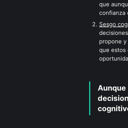
que aunque
confianza 
Sesgo cog
decisiones
propone y 
que estos 
oportunida
Aunque l
decisio
cogniti