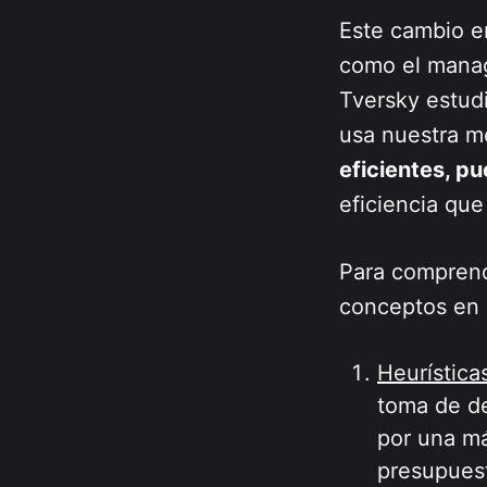
Este cambio en
como el manag
Tversky estud
usa nuestra m
eficientes, p
eficiencia qu
Para comprend
conceptos en 
Heurística
toma de de
por una má
presupuest