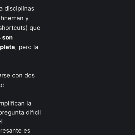
 disciplinas
Kahneman y
shortcuts) que
s son
pleta
, pero la
arse con dos
o:
plifican la
regunta difícil
l
eresante es