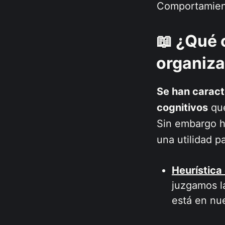
Comportamien
📖 ¿Qué 
organiz
Se han caract
cognitivos
que
Sin embargo h
una utilidad p
Heurística 
juzgamos l
está en nu