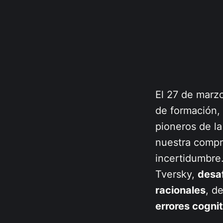
El 27 de marz
de formación,
pioneros de l
nuestra compr
incertidumbre
Tversky,
desa
racionales
, d
errores cognit