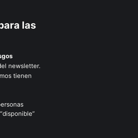
para las
esgos
el newsletter.
mos tienen
 personas
“disponible”