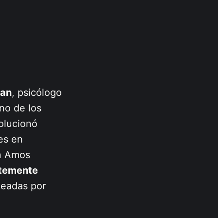
man
, psicólogo
no de los
olucionó
es en
on Amos
ntemente
deadas por