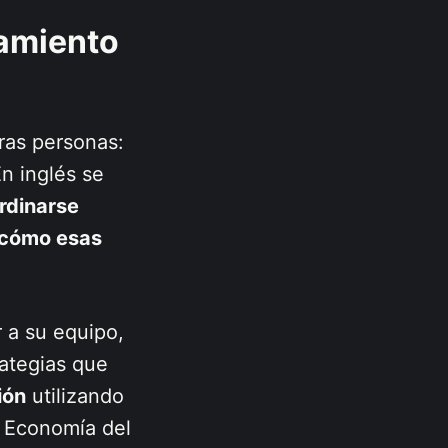
tamiento
ras personas:
En inglés se
rdinarse
r cómo esas
 a su equipo,
rategias que
ión
utilizando
a Economía del