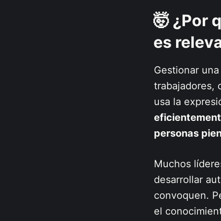
🤯 ¿Por 
es relev
Gestionar una 
trabajadores, 
usa la expres
eficientement
personas pie
Muchos lídere
desarrollar au
convoquen. P
el conocimien