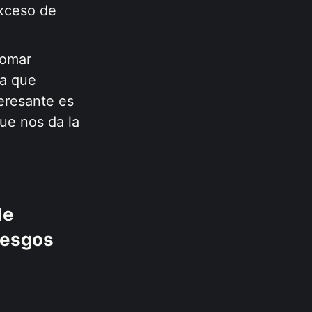
exceso de
tomar
na que
teresante es
que nos da la
de
sesgos