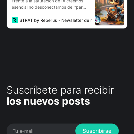
Frente a la saturación de IA creemos
esencial no desconectarnos del “para
qué” al implementar esta tecnología.
STRAT by Rebelius - Newsletter de management
Sebas
Suscríbete para recibir
los nuevos posts
Suscribirse