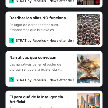
continuamente aprendiendo,
STRAT by Rebelius - Newsletter de management
Franc
adaptándose y generando
conocimiento.
Derribar los silos NO funciona
En lugar de derribar estos silos,
proponemos que la clave es
conectarlos eficientemente
construyendo capital social.
STRAT by Rebelius - Newsletter de management
Sebas
Narrativas que convocan
Las narrativas tienen el poder de
otorgar sentido a la existencia y
proyección de las organizaciones.
STRAT by Rebelius - Newsletter de management
Sebas
El para qué de la Inteligencia
Artificial