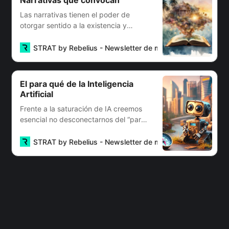
Las narrativas tienen el poder de
otorgar sentido a la existencia y
proyección de las organizaciones.
STRAT by Rebelius - Newsletter de management
Sebas
El para qué de la Inteligencia
Artificial
Frente a la saturación de IA creemos
esencial no desconectarnos del “para
qué” al implementar esta tecnología.
STRAT by Rebelius - Newsletter de management
Sebas